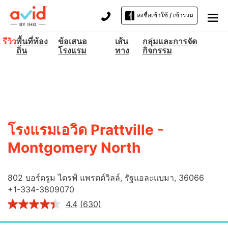
ลงชื่อเข้าใช้ / เข้าร่วม
รีวิว
พื้นที่ท้อง
ข้อเสนอ
เส้น
กลุ่มและการจัด
ถิ่น
โรงแรม
ทาง
กิจกรรม
โรงแรมเอวิด
Prattville -
Montgomery North
802 บอร์ดรูม ไดรฟ์
แพรตต์วิลล์
,
รัฐแอละแบมา
,
36066
+
1-334-3809070
4.4
(630)
อ่าน
บท
วิจารณ์.