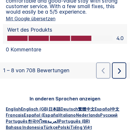
In anderen Sprachen anzeigen
English
Englisch (GB)
日本語
Deutsch
繁體中文
Español
中文
Français
Español (España)
Italiano
Nederlands
Русский
Português
한국어
ไทย
العربية
Português (BR)
Bahasa Indonesia
Türkçe
Polski
Tiếng Việt