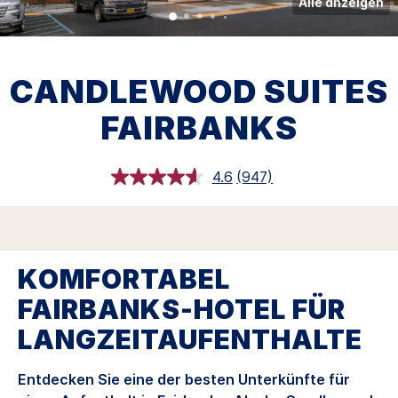
Alle anzeigen
CANDLEWOOD SUITES
FAIRBANKS
4.6
(947)
947
Bewertungen
lesen.
Link
auf
derselben
Seite.
KOMFORTABEL
FAIRBANKS-HOTEL FÜR
LANGZEITAUFENTHALTE
Entdecken Sie eine der besten Unterkünfte für