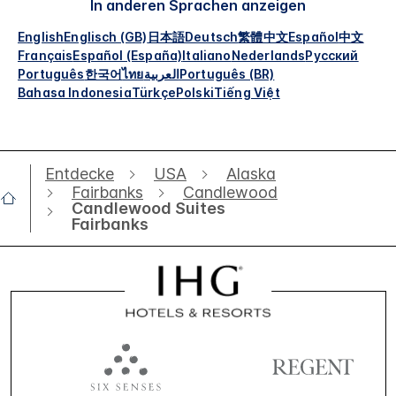
In anderen Sprachen anzeigen
English
Englisch (GB)
日本語
Deutsch
繁體中文
Español
中文
Français
Español (España)
Italiano
Nederlands
Русский
Português
한국어
ไทย
العربية
Português (BR)
Bahasa Indonesia
Türkçe
Polski
Tiếng Việt
Entdecke
USA
Alaska
Fairbanks
Candlewood
Candlewood Suites
Fairbanks