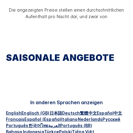
Die angezeigten Preise stellen einen durchschnittlichen
Aufenthalt pro Nacht dar, und zwar von
SAISONALE ANGEBOTE
In anderen Sprachen anzeigen
English
Englisch (GB)
日本語
Deutsch
繁體中文
Español
中文
Français
Español (España)
Italiano
Nederlands
Русский
Português
한국어
ไทย
العربية
Português (BR)
Bahasa Indonesia
Türkçe
Polski
Tiếng Việt