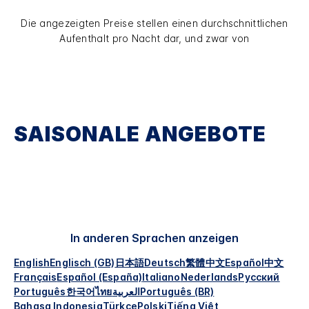
Die angezeigten Preise stellen einen durchschnittlichen
Aufenthalt pro Nacht dar, und zwar von
SAISONALE ANGEBOTE
In anderen Sprachen anzeigen
English
Englisch (GB)
日本語
Deutsch
繁體中文
Español
中文
Français
Español (España)
Italiano
Nederlands
Русский
Português
한국어
ไทย
العربية
Português (BR)
Bahasa Indonesia
Türkçe
Polski
Tiếng Việt