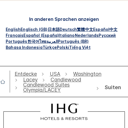
In anderen Sprachen anzeigen
English
Englisch (GB)
日本語
Deutsch
繁體中文
Español
中文
Français
Español (España)
Italiano
Nederlands
Русский
Português
한국어
ไทย
العربية
Português (BR)
Bahasa Indonesia
Türkçe
Polski
Tiếng Việt
Entdecke
USA
Washington
Lacey
Candlewood
Candlewood Suites
Suiten
Olympia/LACEY