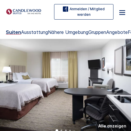
Anmelden / Mitglied
werden
Suiten
Ausstattung
Nähere Umgebung
Gruppen
Angebote
F
Alle anzeigen