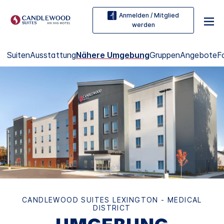
Anmelden / Mitglied
werden
Suiten
Ausstattung
Nähere Umgebung
Gruppen
Angebote
F
CANDLEWOOD SUITES
LEXINGTON - MEDICAL
DISTRICT