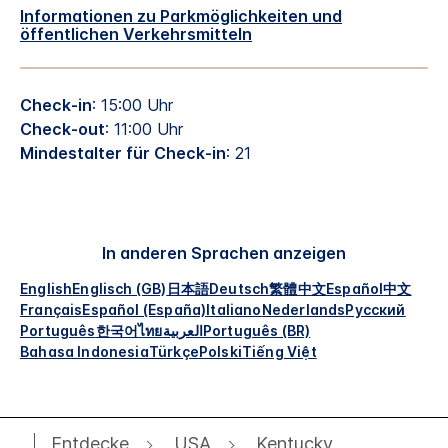
Informationen zu Parkmöglichkeiten und
öffentlichen Verkehrsmitteln
Check-in
: 15:00 Uhr
Check-out
: 11:00 Uhr
Mindestalter für Check-in
: 21
In anderen Sprachen anzeigen
English
Englisch (GB)
日本語
Deutsch
繁體中文
Español
中文
Français
Español (España)
Italiano
Nederlands
Русский
Português
한국어
ไทย
العربية
Português (BR)
Bahasa Indonesia
Türkçe
Polski
Tiếng Việt
Entdecke
USA
Kentucky