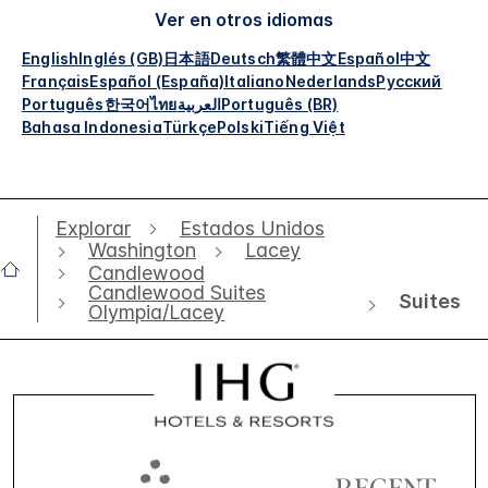
Ver en otros idiomas
English
Inglés (GB)
日本語
Deutsch
繁體中文
Español
中文
Français
Español (España)
Italiano
Nederlands
Русский
Português
한국어
ไทย
العربية
Português (BR)
Bahasa Indonesia
Türkçe
Polski
Tiếng Việt
Explorar
Estados Unidos
Washington
Lacey
Candlewood
Candlewood Suites
Suites
Olympia/Lacey