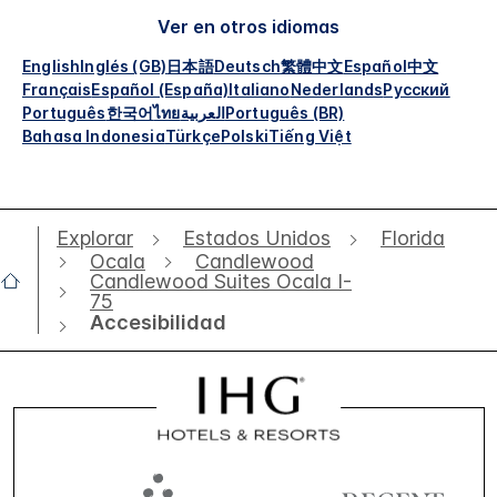
Ver en otros idiomas
English
Inglés (GB)
日本語
Deutsch
繁體中文
Español
中文
Français
Español (España)
Italiano
Nederlands
Русский
Português
한국어
ไทย
العربية
Português (BR)
Bahasa Indonesia
Türkçe
Polski
Tiếng Việt
Explorar
Estados Unidos
Florida
Ocala
Candlewood
Candlewood Suites Ocala I-
75
Accesibilidad