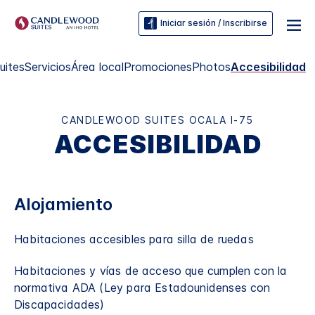
Iniciar sesión / Inscribirse
uites
Servicios
Área local
Promociones
Photos
Accesibilidad
CANDLEWOOD SUITES
OCALA I-75
ACCESIBILIDAD
Alojamiento
Habitaciones accesibles para silla de ruedas
Habitaciones y vías de acceso que cumplen con la
normativa ADA (Ley para Estadounidenses con
Discapacidades)