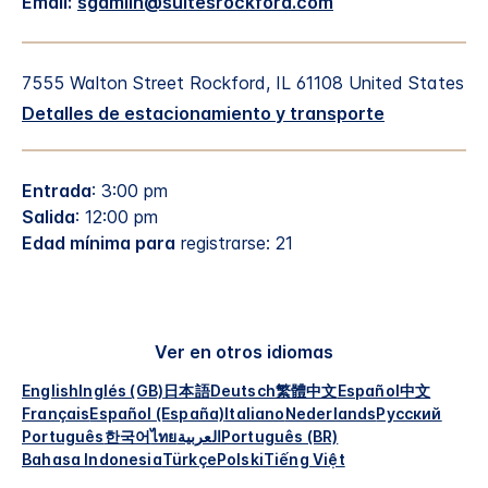
Email:
sgamlin@suitesrockford.com
7555 Walton Street
Rockford
,
IL
61108
United States
Detalles de estacionamiento y transporte
Entrada
: 3:00 pm
Salida
: 12:00 pm
Edad mínima para
registrarse: 21
Ver en otros idiomas
English
Inglés (GB)
日本語
Deutsch
繁體中文
Español
中文
Français
Español (España)
Italiano
Nederlands
Русский
Português
한국어
ไทย
العربية
Português (BR)
Bahasa Indonesia
Türkçe
Polski
Tiếng Việt