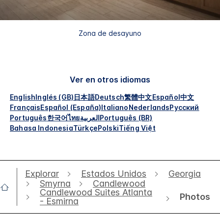
Zona de desayuno
Ver en otros idiomas
English
Inglés (GB)
日本語
Deutsch
繁體中文
Español
中文
Français
Español (España)
Italiano
Nederlands
Русский
Português
한국어
ไทย
العربية
Português (BR)
Bahasa Indonesia
Türkçe
Polski
Tiếng Việt
Explorar
Estados Unidos
Georgia
Smyrna
Candlewood
Candlewood Suites Atlanta
Photos
- Esmirna