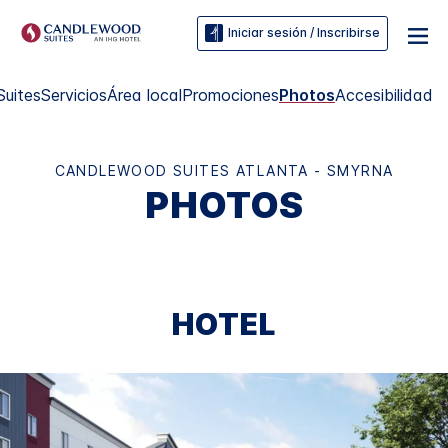
Iniciar sesión / Inscribirse
Suites
Servicios
Área local
Promociones
Photos
Accesibilidad
CANDLEWOOD SUITES
ATLANTA - SMYRNA
PHOTOS
HOTEL