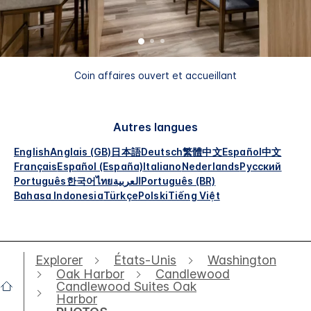
Coin affaires ouvert et accueillant
Autres langues
English
Anglais (GB)
日本語
Deutsch
繁體中文
Español
中文
Français
Español (España)
Italiano
Nederlands
Русский
Português
한국어
ไทย
العربية
Português (BR)
Bahasa Indonesia
Türkçe
Polski
Tiếng Việt
Explorer
États-Unis
Washington
Oak Harbor
Candlewood
Candlewood Suites Oak
Harbor