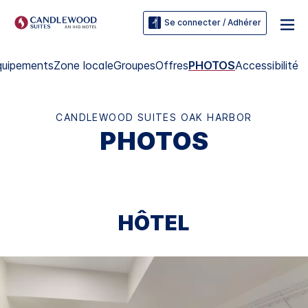
Se connecter / Adhérer
quipements
Zone locale
Groupes
Offres
PHOTOS
Accessibilité
CANDLEWOOD SUITES
OAK HARBOR
PHOTOS
HÔTEL