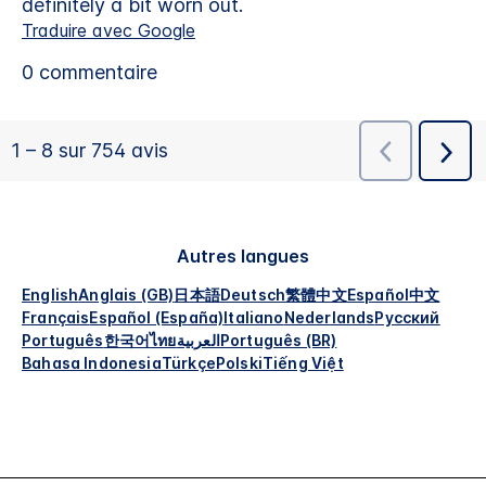
Autres langues
English
Anglais (GB)
日本語
Deutsch
繁體中文
Español
中文
Français
Español (España)
Italiano
Nederlands
Русский
Português
한국어
ไทย
العربية
Português (BR)
Bahasa Indonesia
Türkçe
Polski
Tiếng Việt