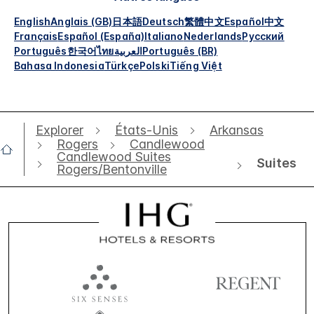
English
Anglais (GB)
日本語
Deutsch
繁體中文
Español
中文
Français
Español (España)
Italiano
Nederlands
Русский
Português
한국어
ไทย
العربية
Português (BR)
Bahasa Indonesia
Türkçe
Polski
Tiếng Việt
Explorer
États-Unis
Arkansas
Rogers
Candlewood
Candlewood Suites
Suites
Rogers/Bentonville