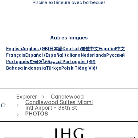
Piscine extérieure avec barbecues
Autres langues
English
Anglais (GB)
日本語
Deutsch
繁體中文
Español
中文
Français
Español (España)
Italiano
Nederlands
Русский
Português
한국어
ไทย
العربية
Português (BR)
Bahasa Indonesia
Türkçe
Polski
Tiếng Việt
Explorer
Candlewood
Candlewood Suites Miami
Intl Airport - 36th St
PHOTOS