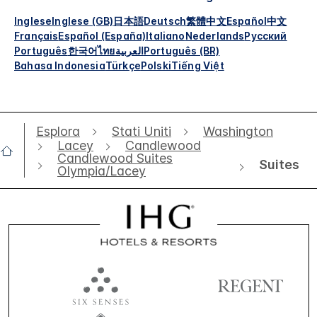
Inglese
Inglese (GB)
日本語
Deutsch
繁體中文
Español
中文
Français
Español (España)
Italiano
Nederlands
Русский
Português
한국어
ไทย
العربية
Português (BR)
Bahasa Indonesia
Türkçe
Polski
Tiếng Việt
Esplora
Stati Uniti
Washington
Lacey
Candlewood
Candlewood Suites
Suites
Olympia/Lacey