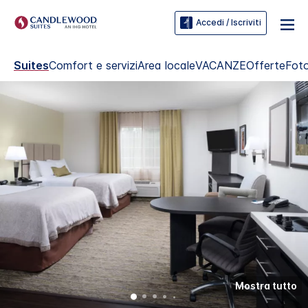
Accedi / Iscriviti
Suites
Comfort e servizi
Area locale
VACANZE
Offerte
Fot
Mostra tutto