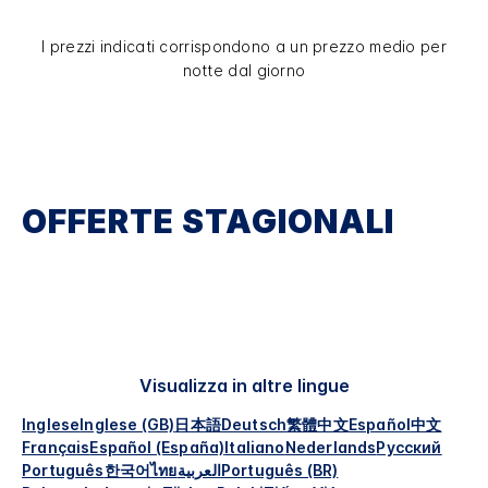
I prezzi indicati corrispondono a un prezzo medio per
notte dal giorno
OFFERTE STAGIONALI
Visualizza in altre lingue
Inglese
Inglese (GB)
日本語
Deutsch
繁體中文
Español
中文
Français
Español (España)
Italiano
Nederlands
Русский
Português
한국어
ไทย
العربية
Português (BR)