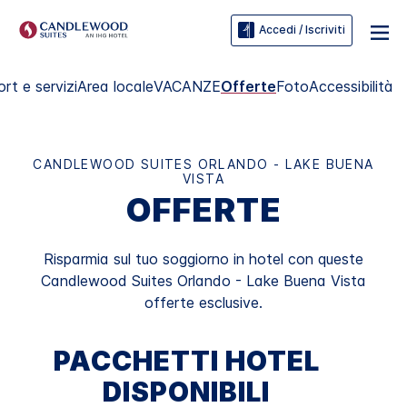
Accedi / Iscriviti
rt e servizi
Area locale
VACANZE
Offerte
Foto
Accessibilità
CANDLEWOOD SUITES
ORLANDO - LAKE BUENA
VISTA
OFFERTE
Risparmia sul tuo soggiorno in hotel con queste
Candlewood Suites
Orlando - Lake Buena Vista
offerte esclusive.
PACCHETTI HOTEL
DISPONIBILI