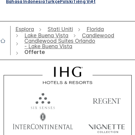
Bahasa Indonesia
Türkçe
Polski
Tiếng Việt
Esplora
Stati Uniti
Florida
Lake Buena Vista
Candlewood
Candlewood Suites Orlando
- Lake Buena Vista
Offerte