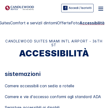
Accedi / Iscriviti
Suites
Comfort e servizi
I dintorni
Offerte
Foto
Accessibilità
CANDLEWOOD SUITES
MIAMI INTL AIRPORT - 36TH
ST
ACCESSIBILITÀ
sistemazioni
Camere accessibili con sedia a rotelle
Camere e vie d'accesso conformi agli standard ADA
Serrature accessibili ai disabili