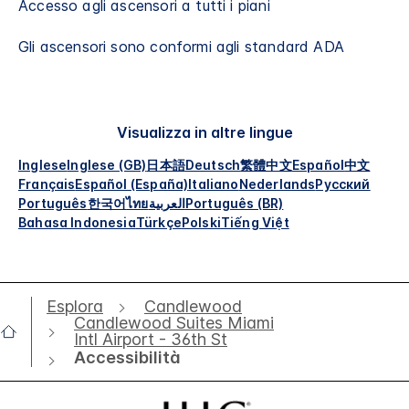
Accesso agli ascensori a tutti i piani
Gli ascensori sono conformi agli standard ADA
Visualizza in altre lingue
Inglese
Inglese (GB)
日本語
Deutsch
繁體中文
Español
中文
Français
Español (España)
Italiano
Nederlands
Русский
Português
한국어
ไทย
العربية
Português (BR)
Bahasa Indonesia
Türkçe
Polski
Tiếng Việt
Esplora
Candlewood
Candlewood Suites Miami
Intl Airport - 36th St
Accessibilità