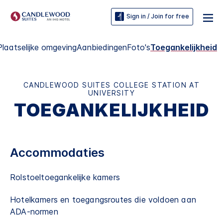
Sign in / Join for free
Plaatselijke omgeving
Aanbiedingen
Foto's
Toegankelijkheid
CANDLEWOOD SUITES
COLLEGE STATION AT
UNIVERSITY
TOEGANKELIJKHEID
Accommodaties
Rolstoeltoegankelijke kamers
Hotelkamers en toegangsroutes die voldoen aan
ADA-normen