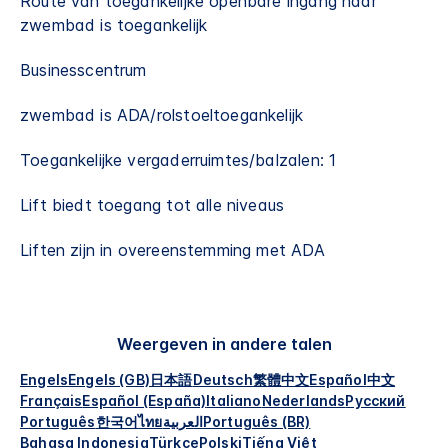
Route van toegankelijke openbare ingang naar
zwembad is toegankelijk
Businesscentrum
zwembad is ADA/rolstoeltoegankelijk​
Toegankelijke vergaderruimtes/balzalen: 1
Lift biedt toegang tot alle niveaus
Liften zijn in overeenstemming met ADA
Weergeven in andere talen
Engels
Engels (GB)
日本語
Deutsch
繁體中文
Español
中文
Français
Español (España)
Italiano
Nederlands
Русский
Português
한국어
ไทย
العربية
Português (BR)
Bahasa Indonesia
Türkçe
Polski
Tiếng Việt