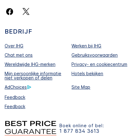
BEDRIJF
Over IHG
Werken bij IHG
Chat met ons
Gebruiksvoorwaarden
Wereldwijde IHG-merken
Privacy- en cookiecentrum
Mijn persoonlijke informatie
Hotels bekijken
niet verkopen of delen
AdChoices
Site Map
Feedback
Feedback
Boek online of bel:
1 877 834 3613