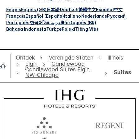
Engels
Engels (GB)
日本語
Deutsch
繁體中文
Español
中文
Français
Español (España)
Italiano
Nederlands
Русский
Português
한국어
ไทย
العربية
Português (BR)
Bahasa Indonesia
Türkçe
Polski
Tiếng Việt
Ontdek
Verenigde Staten
Illinois
Elgin
Candlewood
Candlewood Suites Elgin
Suites
NW-Chicago