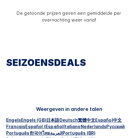
De getoonde prijzen geven een gemiddelde per
overnachting weer vanaf
SEIZOENSDEALS
Weergeven in andere talen
Engels
Engels (GB)
日本語
Deutsch
繁體中文
Español
中文
Français
Español (España)
Italiano
Nederlands
Русский
Português
한국어
ไทย
العربية
Português (BR)