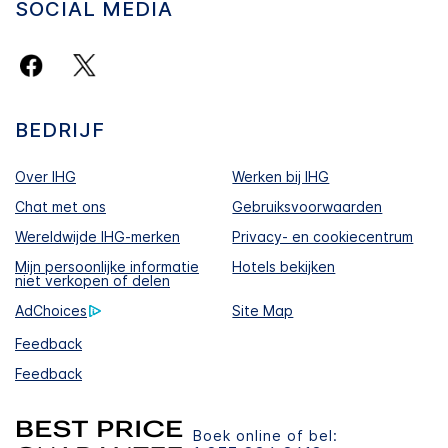
SOCIAL MEDIA
BEDRIJF
Over IHG
Werken bij IHG
Chat met ons
Gebruiksvoorwaarden
Wereldwijde IHG-merken
Privacy- en cookiecentrum
Mijn persoonlijke informatie
Hotels bekijken
niet verkopen of delen
AdChoices
Site Map
Feedback
Feedback
Boek online of bel: