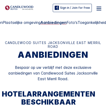
Sign in / Join for free
en
Plaatselijke omgeving
Aanbiedingen
Foto's
Toegankelijkhei
CANDLEWOOD SUITES
JACKSONVILLE EAST MERRIL
ROAD
AANBIEDINGEN
Bespaar op uw verblijf met deze exclusieve
aanbiedingen van
Candlewood Suites
Jacksonville
East Merril Road
.
HOTELARRANGEMENTEN
BESCHIKBAAR