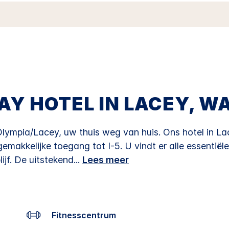
beoordelingen.
Dezelfde
paginalink.
AY HOTEL IN LACEY, W
ympia/Lacey, uw thuis weg van huis. Ons hotel in Lace
makkelijke toegang tot I-5. U vindt er alle essentiël
jf.
De uitstekend
...
Lees meer
Fitnesscentrum