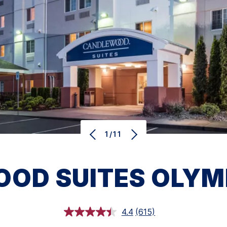
1/11
OD SUITES
OLYM
4.4
(615)
Lees
615