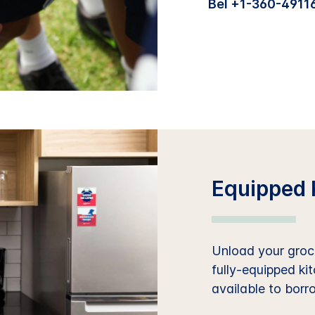
Bel +1-360-4911
Equipped 
Unload your groce
fully-equipped ki
available to borr