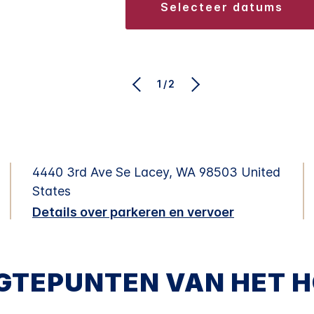
selecteer datums
1/2
4440 3rd Ave Se
Lacey
,
WA
98503
United
States
Details over parkeren en vervoer
GTEPUNTEN VAN HET H