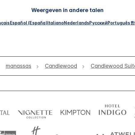
Weergeven in andere talen
nçais
Español (España)
Italiano
Nederlands
Русский
Português
한
manassas
Candlewood
Candlewood Sui