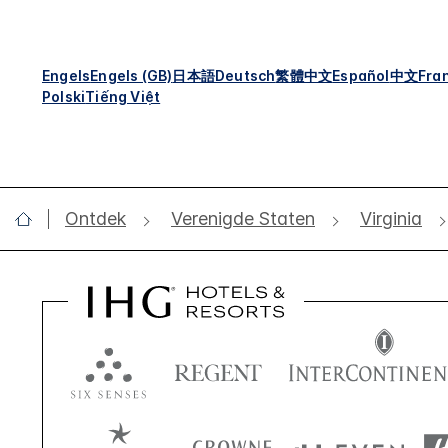
Engels
Engels (GB)
日本語
Deutsch
繁體中文
Español
中文
Fra
Polski
Tiếng Việt
Ontdek
Verenigde Staten
Virginia