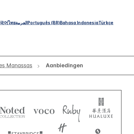
국어
ไทย
العربية
Português (BR)
Bahasa Indonesia
Türkçe
tes Manassas
Aanbiedingen