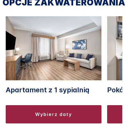
OPCJE ZAKWATEROWANIA
Apartament z 1 sypialnią
Pokój 
wybierz daty