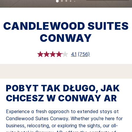
CANDLEWOOD SUITES
CONWAY
4.1
(756)
Czytaj
756
Recenzji.
Łącze
do
tej
samej
POBYT TAK DŁUGO, JAK
strony.
CHCESZ W CONWAY AR
Experience a fresh approach to extended stays at
Candlewood Suites Conway. Whether you're here for
business, relocating, or exploring the sights, our all-