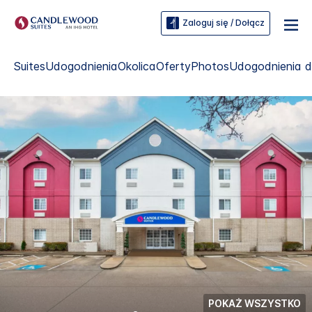
Zaloguj się / Dołącz
Suites
Udogodnienia
Okolica
Oferty
Photos
Udogodnienia d
POKAŻ WSZYSTKO