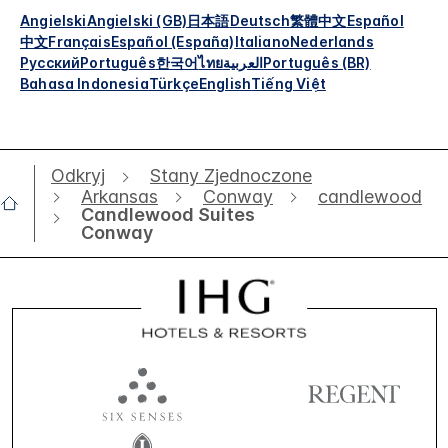
Angielski
Angielski (GB)
日本語
Deutsch
繁體中文
Español
中文
Français
Español (España)
Italiano
Nederlands
Русский
Português
한국어
ไทย
العربية
Português (BR)
Bahasa Indonesia
Türkçe
English
Tiếng Việt
Odkryj
Stany Zjednoczone
Arkansas
Conway
candlewood
Candlewood Suites
Conway