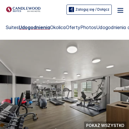
Zaloguj się / Dołącz
Suites
Udogodnienia
Okolica
Oferty
Photos
Udogodnienia 
POKAŻ WSZYSTKO