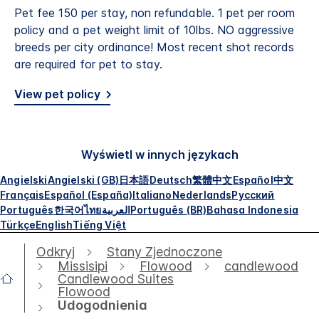
Pet fee 150 per stay, non refundable. 1 pet per room
policy and a pet weight limit of 10lbs. NO aggressive
breeds per city ordinance! Most recent shot records
are required for pet to stay.
View pet policy
Wyświetl w innych językach
Angielski
Angielski (GB)
日本語
Deutsch
繁體中文
Español
中文
Français
Español (España)
Italiano
Nederlands
Русский
Português
한국어
ไทย
العربية
Português (BR)
Bahasa Indonesia
Türkçe
English
Tiếng Việt
Odkryj
Stany Zjednoczone
Missisipi
Flowood
candlewood
Candlewood Suites
Flowood
Udogodnienia