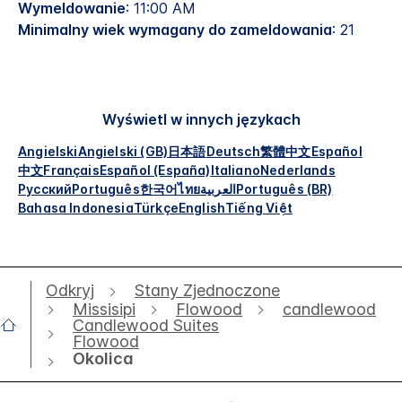
Wymeldowanie
: 11:00 AM
Minimalny wiek wymagany do zameldowania
: 21
Wyświetl w innych językach
Angielski
Angielski (GB)
日本語
Deutsch
繁體中文
Español
中文
Français
Español (España)
Italiano
Nederlands
Русский
Português
한국어
ไทย
العربية
Português (BR)
Bahasa Indonesia
Türkçe
English
Tiếng Việt
Odkryj
Stany Zjednoczone
Missisipi
Flowood
candlewood
Candlewood Suites
Flowood
Okolica