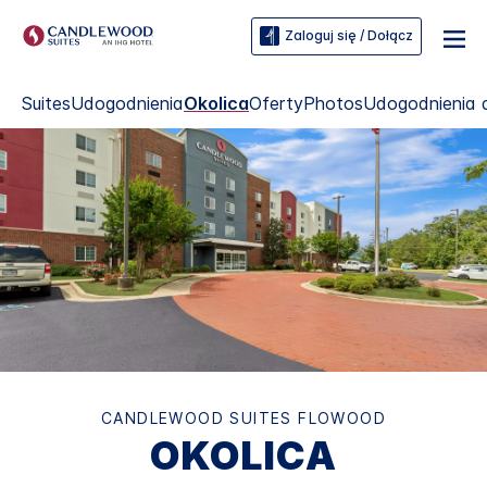
Zaloguj się / Dołącz
Suites
Udogodnienia
Okolica
Oferty
Photos
Udogodnienia 
CANDLEWOOD SUITES
FLOWOOD
OKOLICA