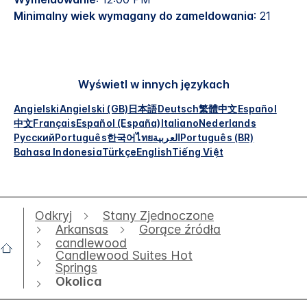
Minimalny wiek wymagany do zameldowania
: 21
Wyświetl w innych językach
Angielski
Angielski (GB)
日本語
Deutsch
繁體中文
Español
中文
Français
Español (España)
Italiano
Nederlands
Русский
Português
한국어
ไทย
العربية
Português (BR)
Bahasa Indonesia
Türkçe
English
Tiếng Việt
Odkryj
Stany Zjednoczone
Arkansas
Gorące źródła
candlewood
Candlewood Suites Hot
Springs
Okolica