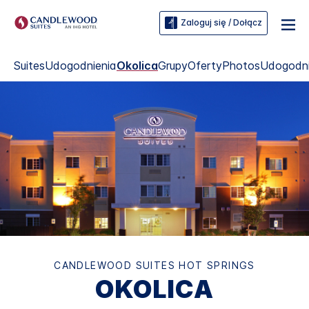
Zaloguj się / Dołącz
Suites
Udogodnienia
Okolica
Grupy
Oferty
Photos
Udogodni
CANDLEWOOD SUITES
HOT SPRINGS
OKOLICA