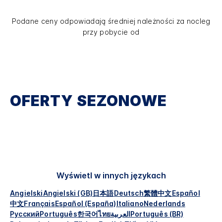
Podane ceny odpowiadają średniej należności za nocleg
przy pobycie od
OFERTY SEZONOWE
Wyświetl w innych językach
Angielski
Angielski (GB)
日本語
Deutsch
繁體中文
Español
中文
Français
Español (España)
Italiano
Nederlands
Русский
Português
한국어
ไทย
العربية
Português (BR)