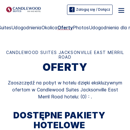
Zaloguj się / Dołącz
Suites
Udogodnienia
Okolica
Oferty
Photos
Udogodnienia dla 
CANDLEWOOD SUITES
JACKSONVILLE EAST MERRIL
ROAD
OFERTY
Zaoszczędź na pobyt w hotelu dzięki ekskluzywnym
ofertom w
Candlewood Suites
Jacksonville East
Merril Road
hotelu: (0) : .
DOSTĘPNE PAKIETY
HOTELOWE