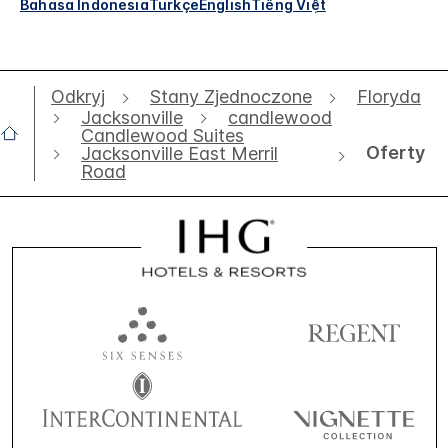
Bahasa Indonesia
Türkçe
English
Tiếng Việt
Odkryj
Stany Zjednoczone
Floryda
Jacksonville
candlewood
Candlewood Suites
Oferty
Jacksonville East Merril
Road