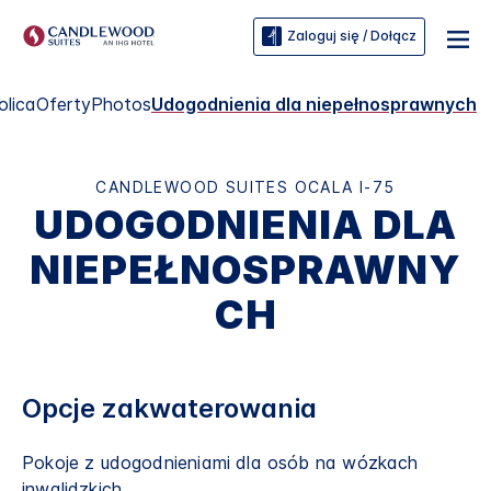
Zaloguj się / Dołącz
olica
Oferty
Photos
Udogodnienia dla niepełnosprawnych
CANDLEWOOD SUITES
OCALA I-75
UDOGODNIENIA DLA
NIEPEŁNOSPRAWNY
CH
Opcje zakwaterowania
Pokoje z udogodnieniami dla osób na wózkach
inwalidzkich