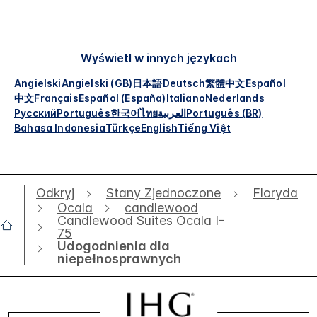
Wyświetl w innych językach
Angielski
Angielski (GB)
日本語
Deutsch
繁體中文
Español
中文
Français
Español (España)
Italiano
Nederlands
Русский
Português
한국어
ไทย
العربية
Português (BR)
Bahasa Indonesia
Türkçe
English
Tiếng Việt
Odkryj
Stany Zjednoczone
Floryda
Ocala
candlewood
Candlewood Suites Ocala I-
75
Udogodnienia dla
niepełnosprawnych