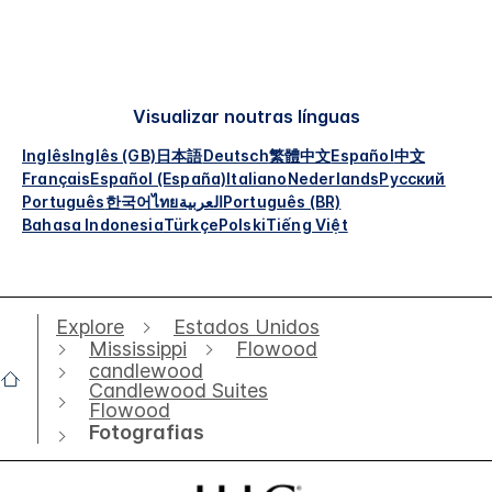
Visualizar noutras línguas
Inglês
Inglês (GB)
日本語
Deutsch
繁體中文
Español
中文
Français
Español (España)
Italiano
Nederlands
Русский
Português
한국어
ไทย
العربية
Português (BR)
Bahasa Indonesia
Türkçe
Polski
Tiếng Việt
Explore
Estados Unidos
Mississippi
Flowood
candlewood
Candlewood Suites
Flowood
Fotografias