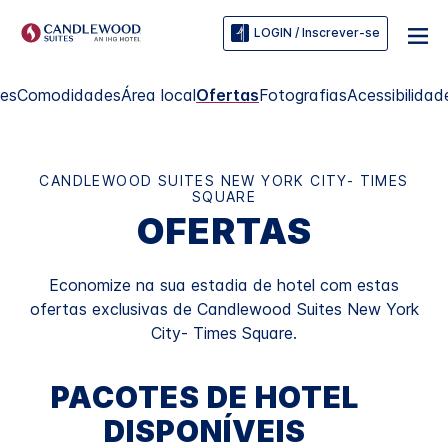
LOGIN / Inscrever-se
tes
Comodidades
Área local
Ofertas
Fotografias
Acessibilidad
CANDLEWOOD SUITES
NEW YORK CITY- TIMES
SQUARE
OFERTAS
Economize na sua estadia de hotel com estas
ofertas exclusivas de
Candlewood Suites
New York
City- Times Square
.
PACOTES DE HOTEL
DISPONÍVEIS