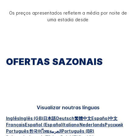
Os preços apresentados refletem a média por noite de
uma estadia desde
OFERTAS SAZONAIS
Visualizar noutras línguas
Inglês
Inglês (GB)
日本語
Deutsch
繁體中文
Español
中文
Français
Español (España)
Italiano
Nederlands
Русский
Português
한국어
ไทย
العربية
Português (BR)