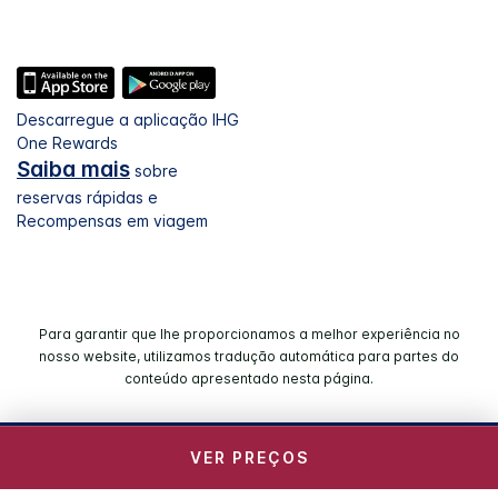
Descarregue a aplicação IHG
One Rewards
Saiba mais
sobre
reservas rápidas e
Recompensas em viagem
Para garantir que lhe proporcionamos a melhor experiência no
nosso website, utilizamos tradução automática para partes do
conteúdo apresentado nesta página.
© 2026 IHG. Todos os direitos reservados. A maioria dos
VER PREÇOS
hotéis é constituída por unidades independentes de gestão
autónoma.