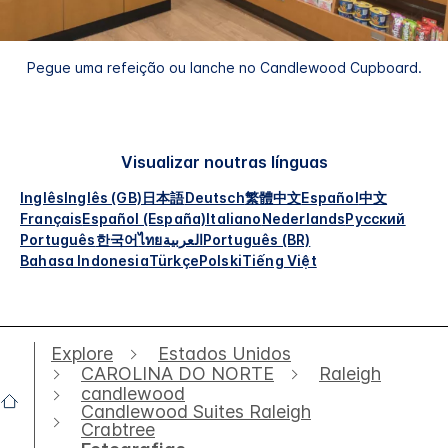
Pegue uma refeição ou lanche no Candlewood Cupboard.
Visualizar noutras línguas
Inglês
Inglês (GB)
日本語
Deutsch
繁體中文
Español
中文
Français
Español (España)
Italiano
Nederlands
Русский
Português
한국어
ไทย
العربية
Português (BR)
Bahasa Indonesia
Türkçe
Polski
Tiếng Việt
Explore
Estados Unidos
CAROLINA DO NORTE
Raleigh
candlewood
Candlewood Suites Raleigh
Crabtree