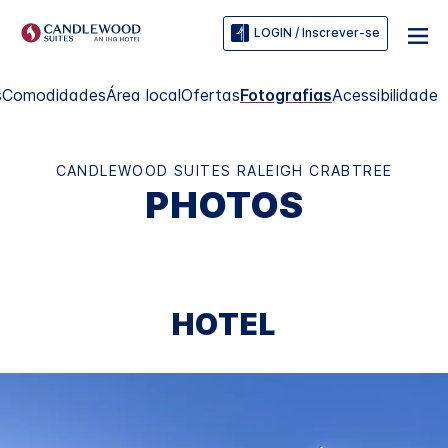
LOGIN / Inscrever-se
s
Comodidades
Área local
Ofertas
Fotografias
Acessibilidade
CANDLEWOOD SUITES
RALEIGH CRABTREE
PHOTOS
HOTEL