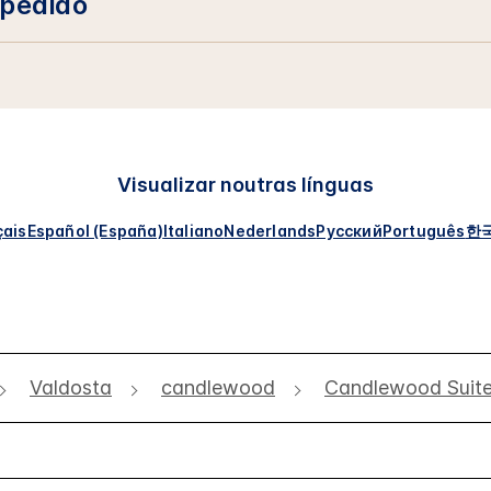
 pedido
Visualizar noutras línguas
çais
Español (España)
Italiano
Nederlands
Русский
Português
한
Valdosta
candlewood
Candlewood Suite