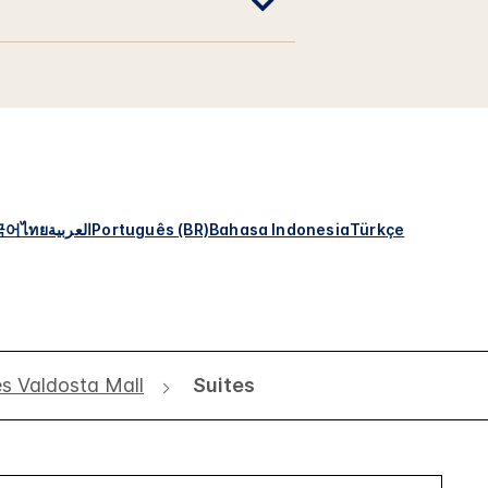
국어
ไทย
العربية
Português (BR)
Bahasa Indonesia
Türkçe
s Valdosta Mall
Suites