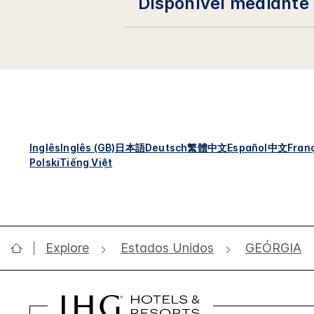
Disponível mediante
Inglês
Inglês (GB)
日本語
Deutsch
繁體中文
Español
中文
Fran
Polski
Tiếng Việt
Explore
Estados Unidos
GEÓRGIA