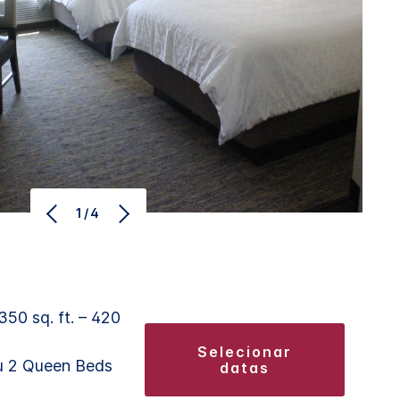
1/4
350 sq. ft. – 420
selecionar
u 2 Queen Beds
datas