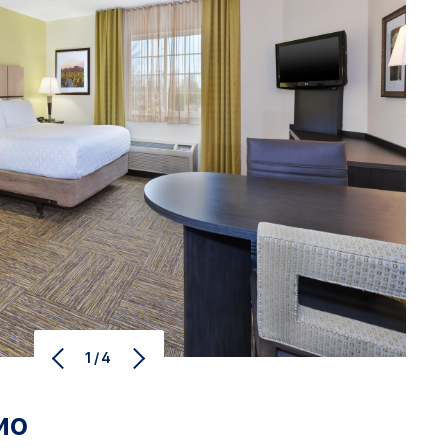
1/4
ио