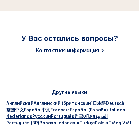
У Вас остались вопросы?
Контактная информация
Другие языки
Английский
Английский (британский)
日本語
Deutsch
繁體中文
Español
中文
Français
Español (España)
Italiano
Nederlands
Русский
Português
한국어
ไทย
العربية
Português (BR)
Bahasa Indonesia
Türkçe
Polski
Tiếng Việt