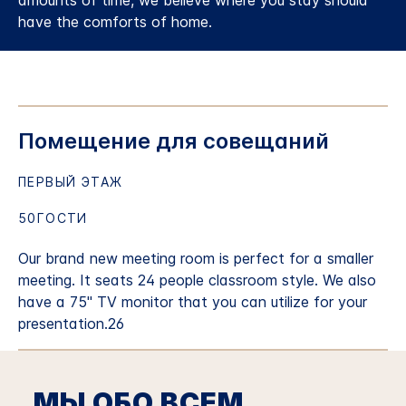
amounts of time, we believe where you stay should
have the comforts of home.
Помещение для совещаний
ПЕРВЫЙ ЭТАЖ
50ГОСТИ
Our brand new meeting room is perfect for a smaller
meeting. It seats 24 people classroom style. We also
have a 75" TV monitor that you can utilize for your
presentation.26
МЫ ОБО ВСЕМ