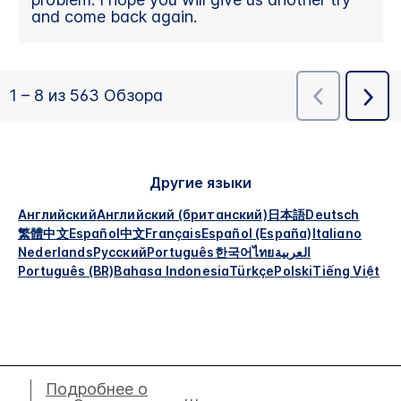
Другие языки
Английский
Английский (британский)
日本語
Deutsch
繁體中文
Español
中文
Français
Español (España)
Italiano
Nederlands
Русский
Português
한국어
ไทย
العربية
Português (BR)
Bahasa Indonesia
Türkçe
Polski
Tiếng Việt
Подробнее о