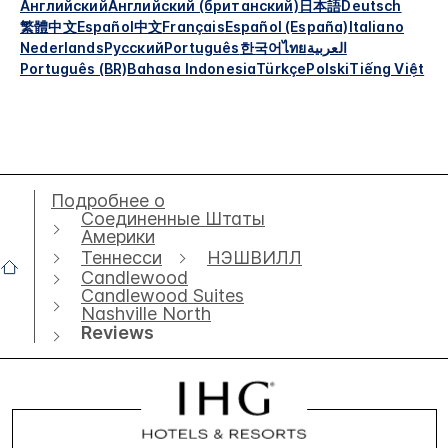
Английский
Английский (британский)
日本語
Deutsch
繁體中文
Español
中文
Français
Español (España)
Italiano
Nederlands
Русский
Português
한국어
ไทย
العربية
Português (BR)
Bahasa Indonesia
Türkçe
Polski
Tiếng Việt
Подробнее о
Соединенные Штаты
Америки
Теннесси
НЭШВИЛЛ
Candlewood
Candlewood Suites
Nashville North
Reviews