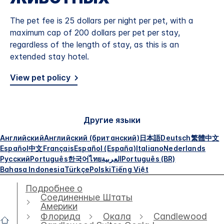
The pet fee is 25 dollars per night per pet, with a
maximum cap of 200 dollars per pet per stay,
regardless of the length of stay, as this is an
extended stay hotel.
View pet policy
Другие языки
Английский
Английский (британский)
日本語
Deutsch
繁體中文
Español
中文
Français
Español (España)
Italiano
Nederlands
Русский
Português
한국어
ไทย
العربية
Português (BR)
Bahasa Indonesia
Türkçe
Polski
Tiếng Việt
Подробнее о
Соединенные Штаты
Америки
Флорида
Окала
Candlewood