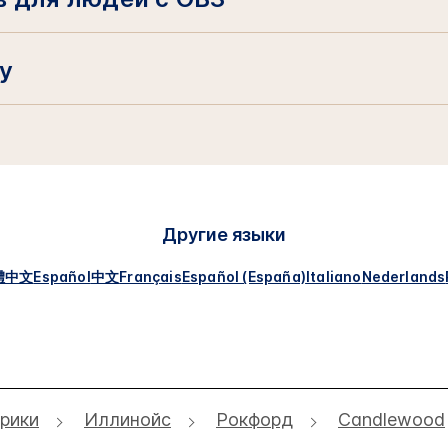
у
Другие языки
體中文
Español
中文
Français
Español (España)
Italiano
Nederlands
рики
Иллинойс
Рокфорд
Candlewood