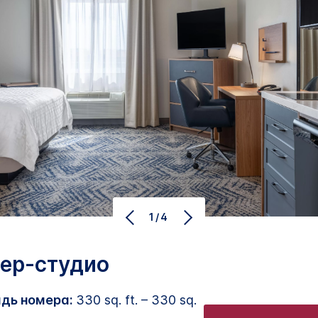
1/4
ер-студио
дь номера:
330 sq. ft. – 330 sq.