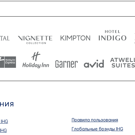
НИЯ
Правила пользования
 IHG
Глобальные брэнды IHG
IHG