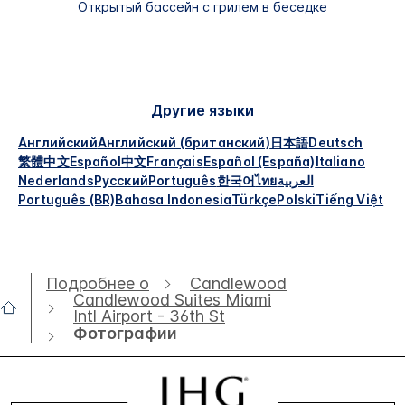
Открытый бассейн с грилем в беседке
Другие языки
Английский
Английский (британский)
日本語
Deutsch
繁體中文
Español
中文
Français
Español (España)
Italiano
Nederlands
Русский
Português
한국어
ไทย
العربية
Português (BR)
Bahasa Indonesia
Türkçe
Polski
Tiếng Việt
Подробнее о
Candlewood
Candlewood Suites Miami
Intl Airport - 36th St
Фотографии