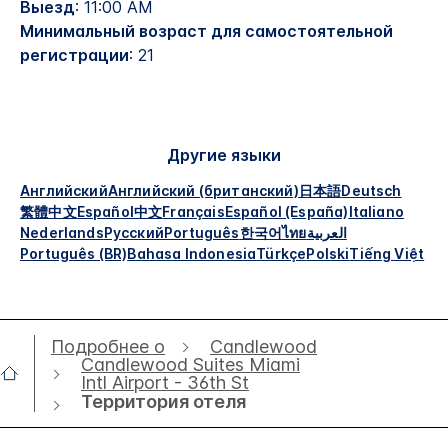
Выезд
: 11:00 AM
Минимальный возраст для самостоятельной
регистрации
: 21
Другие языки
Английский
Английский (британский)
日本語
Deutsch
繁體中文
Español
中文
Français
Español (España)
Italiano
Nederlands
Русский
Português
한국어
ไทย
العربية
Português (BR)
Bahasa Indonesia
Türkçe
Polski
Tiếng Việt
Подробнее о
Candlewood
Candlewood Suites Miami
Intl Airport - 36th St
Территория отеля