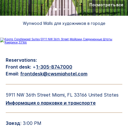
Посмотреть все
Wynwood Walls для художников в городе
Reservations:
Front desk:
+
1-305-8747000
Email:
frontdesk@cwsmiahotel.com
5911 NW 36th Street
Miami
,
FL
33166
United States
Информация о парковке и транспорте
Заезд
: 3:00 PM