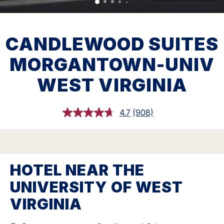
CANDLEWOOD SUITES
MORGANTOWN-UNIV
WEST VIRGINIA
4.7
(908)
Прочитали
908
обзора.
Ссылка
откроется
в
этом
HOTEL NEAR THE
окне.
UNIVERSITY OF WEST
VIRGINIA