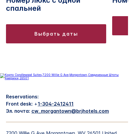
Номер люкс с одной
Номе
спальней
выбрать даты
Reservations:
Front desk:
+
1-304-2412411
Эл. почта:
cw_morgantown@brjhotels.com
7200 Willie G Ave
Morgantown
,
WV
26501
United