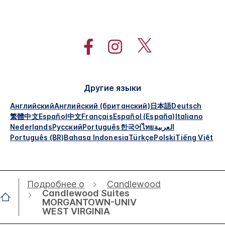
Другие языки
Английский
Английский (британский)
日本語
Deutsch
繁體中文
Español
中文
Français
Español (España)
Italiano
Nederlands
Русский
Português
한국어
ไทย
العربية
Português (BR)
Bahasa Indonesia
Türkçe
Polski
Tiếng Việt
Подробнее о
Candlewood
Candlewood Suites
MORGANTOWN-UNIV
WEST VIRGINIA