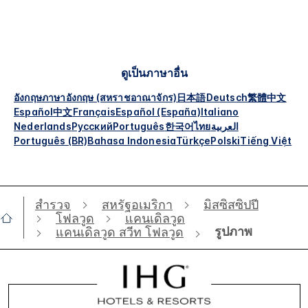
ดูเป็นภาษาอื่น
อังกฤษ
ภาษาอังกฤษ (สหราชอาณาจักร)
日本語
Deutsch
繁體中文
Español
中文
Français
Español (España)
Italiano
Nederlands
Русский
Português
한국어
ไทย
العربية
Português (BR)
Bahasa Indonesia
Türkçe
Polski
Tiếng Việt
สำรวจ
สหรัฐอเมริกา
มิสซิสซิปปี
โฟลวูด
แคนเดิลวูด
รูปภาพ
แคนเดิลวูด สวีท โฟลวูด