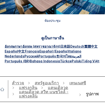
ห้องประชุม
ดูเป็นภาษาอื่น
อังกฤษ
ภาษาอังกฤษ (สหราชอาณาจักร)
日本語
Deutsch
繁體中文
Español
中文
Français
Español (España)
Italiano
Nederlands
Русский
Português
한국어
ไทย
العربية
Português (BR)
Bahasa Indonesia
Türkçe
Polski
Tiếng Việt
สำรวจ
สหรัฐอเมริกา
เทนเนสซี
แฟรงกลิน
แคนเดิลวูด
แคนเดิลวูด สวีท แนชวิลล์ -
รูปภาพ
แฟรงคลิน