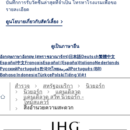
บันทึกการรับวัคซีนล่าสุดที่จำเป็น โทรหาโรงแรมเพื่อขอ
รายละเอียด
ดูนโยบายเกี่ยวกับสัตว์เลี้ยง
ดูเป็นภาษาอื่น
อังกฤษ
ภาษาอังกฤษ (สหราชอาณาจักร)
日本語
Deutsch
繁體中文
Español
中文
Français
Español (España)
Italiano
Nederlands
Русский
Português
한국어
ไทย
العربية
Português (BR)
Bahasa Indonesia
Türkçe
Polski
Tiếng Việt
สำรวจ
สหรัฐอเมริกา
นิวยอร์ก
นิวยอร์ก
แคนเดิลวูด
แคนเดิลวูด สวีท นิวยอร์ก -
ไทม์สแควร์
สิ่งอำนวยความสะดวก