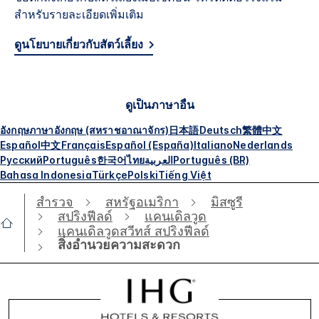
สำหรับรายละเอียดเพิ่มเติม
ดูนโยบายเกี่ยวกับสัตว์เลี้ยง
ดูเป็นภาษาอื่น
อังกฤษ
ภาษาอังกฤษ (สหราชอาณาจักร)
日本語
Deutsch
繁體中文
Español
中文
Français
Español (España)
Italiano
Nederlands
Русский
Português
한국어
ไทย
العربية
Português (BR)
Bahasa Indonesia
Türkçe
Polski
Tiếng Việt
สำรวจ
สหรัฐอเมริกา
มิสซูรี
สปริงฟีลด์
แคนเดิลวูด
แคนเดิลวูดสวีทส์ สปริงฟีลด์
สิ่งอำนวยความสะดวก