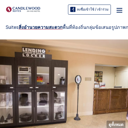
ลงชื่อเข้าใช้ / เข้าร่วม
Suites
สิ่งอำนวยความสะดวก
พื้นที่ท้องถิ่น
กลุ่ม
ข้อเสนอ
รูปภาพ
ก
ดูทั้งหมด