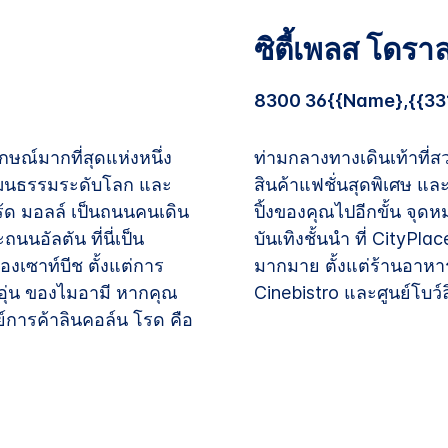
ซิตี้เพลส โดราล
8300 36{{Name},{{33
กษณ์มากที่สุดแห่งหนึ่ง
ท่ามกลางทางเดินเท้าที่ส
วัฒนธรรมระดับโลก และ
สินค้าแฟชั่นสุดพิเศษ แ
้ด มอลล์ เป็นถนนคนเดิน
ปิ้งของคุณไปอีกขั้น จุ
ถนนอัลตัน ที่นี่เป็น
บันเทิงชั้นนำ ที่ CityP
องเซาท์บีช ตั้งแต่การ
มากมาย ตั้งแต่ร้านอาห
ุ่น ของไมอามี หากคุณ
Cinebistro และศูนย์โบว์ล
ย์การค้าลินคอล์น โรด คือ