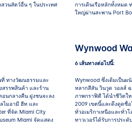
สวนสัตว์อื่น ๆ ในประเทศ
การเดินเรือหลักทั้งหมด 
ใหญ่ผ่านสะพาน Port Bo
Wynwood Wall
6 เส้นทางต่อไปนี้:
ถานที่ ทางวัฒนธรรมและ
Wynwood ซึ่งเดิมเป็นผนัง
างสรรพสินค้า และร้าน
หลากสีสัน วินวูด วอลส์ ฉ
่ตอนกลางคืน ฝูงชนจะลง
ภาพกราฟิตี ได้นำชีวิตใหม่
อลไมอามี ฮีท และ
2009 เขตนี้และดึงดูดชื
er ที่จัด Miami City
ทั่วอเมริกาเหนือและทั่วโล
 Museum Miami จัดแสดง
ทาวเวอร์ได้รับการประดับ