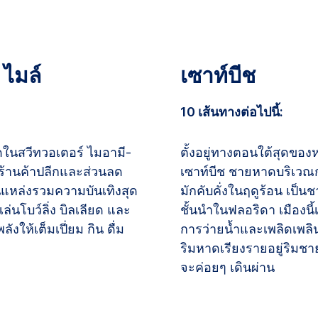
 ไมล์
เซาท์บีช
10 เส้นทางต่อไปนี้:
ลดในสวีทวอเตอร์ ไมอามี-
ตั้งอยู่ทางตอนใต้สุดขอ
ีร้านค้าปลีกและส่วนลด
เซาท์บีช ชายหาดบริเวณกว้
แหล่งรวมความบันเทิงสุด
มักคับคั่งในฤดูร้อน เป
นโบว์ลิ่ง บิลเลียด และ
ชั้นนำในฟลอริดา เมืองนี้
ให้เต็มเปี่ยม กิน ดื่ม
การว่ายน้ำและเพลิดเพลิ
ริมหาดเรียงรายอยู่ริมชา
จะค่อยๆ เดินผ่าน