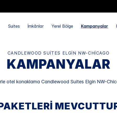
Suites
İmkânlar
Yerel Bölge
Kampanyalar
CANDLEWOOD SUITES
ELGIN NW-CHICAGO
KAMPANYALAR
lerle otel konaklama
Candlewood Suites
Elgin NW-Chi
 PAKETLERI MEVCUTTU