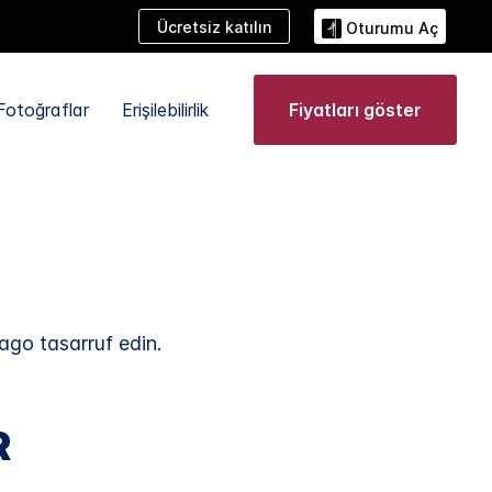
Ücretsiz katılın
Oturumu Aç
Fotoğraflar
Erişilebilirlik
Fiyatları göster
cago
tasarruf edin.
R