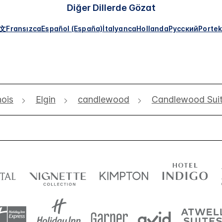
Diğer Dillerde Gözat
文
Fransızca
Español (España)
İtalyanca
Hollanda
Русский
Portek
inois
Elgin
candlewood
Candlewood Suit