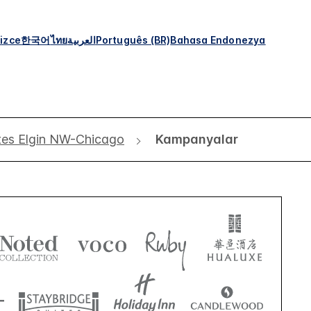
izce
한국어
ไทย
العربية
Português (BR)
Bahasa Endonezya
es Elgin NW-Chicago
Kampanyalar