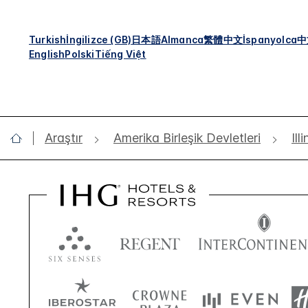
Turkish
İngilizce (GB)
日本語
Almanca
繁體中文
İspanyolca
中
English
Polski
Tiếng Việt
Araştır
Amerika Birleşik Devletleri
Ill