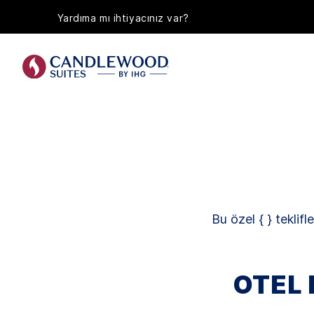
Yardıma mı ihtiyacınız var?
Bu özel { } teklif
OTEL