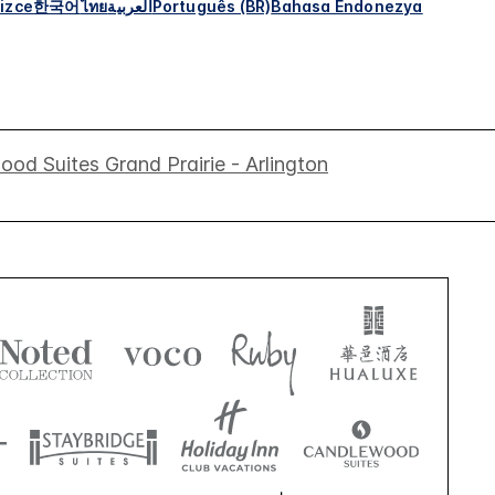
izce
한국어
ไทย
العربية
Português (BR)
Bahasa Endonezya
od Suites Grand Prairie - Arlington