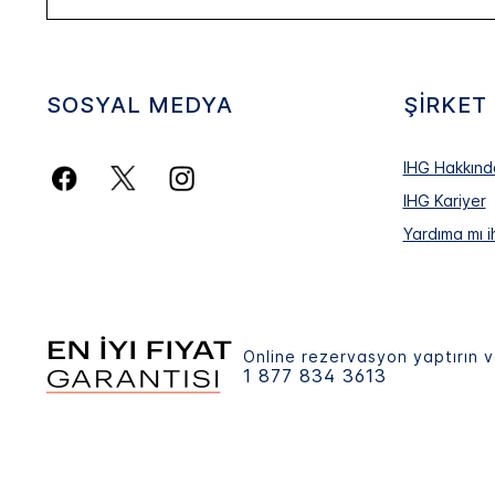
SOSYAL MEDYA
ŞIRKET
IHG Hakkınd
IHG Kariyer
Yardıma mı i
Online rezervasyon yaptırın v
1 877 834 3613