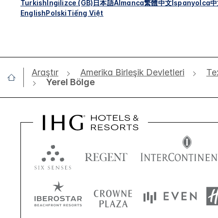
Turkish
İngilizce (GB)
日本語
Almanca
繁體中文
İspanyolca
中
English
Polski
Tiếng Việt
Araştır
Amerika Birleşik Devletleri
Te
Yerel Bölge