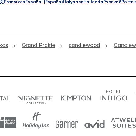
文
Fransızca
Español (España)
İtalyanca
Hollanda
Русский
Portek
xas
Grand Prairie
candlewood
Candlewo