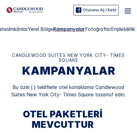
Oturumu Aç / Katıl
ites
İmkânlar
Yerel Bölge
Kampanyalar
Fotoğraflar
Erişilebilirlik
CANDLEWOOD SUITES
NEW YORK CITY- TIMES
SQUARE
KAMPANYALAR
Bu özel { } tekliflerle otel konaklama
Candlewood
Suites
New York City- Times Square
tasarruf edin.
OTEL PAKETLERI
MEVCUTTUR