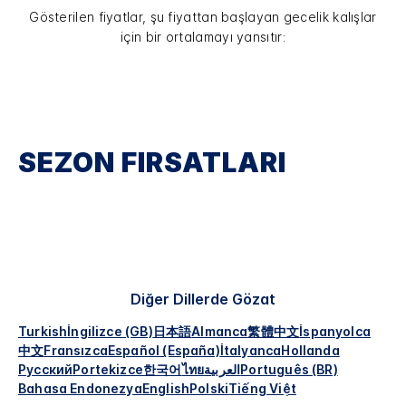
Gösterilen fiyatlar, şu fiyattan başlayan gecelik kalışlar
için bir ortalamayı yansıtır:
SEZON FIRSATLARI
Diğer Dillerde Gözat
Turkish
İngilizce (GB)
日本語
Almanca
繁體中文
İspanyolca
中文
Fransızca
Español (España)
İtalyanca
Hollanda
Русский
Portekizce
한국어
ไทย
العربية
Português (BR)
Bahasa Endonezya
English
Polski
Tiếng Việt